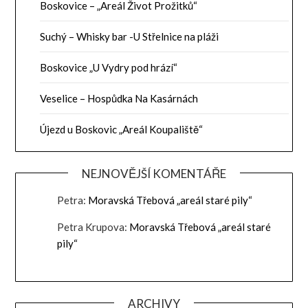
Boskovice – „Areál Život Prožitků“
Suchý – Whisky bar -U Střelnice na pláži
Boskovice „U Vydry pod hrází“
Veselice – Hospůdka Na Kasárnách
Újezd u Boskovic „Areál Koupaliště“
NEJNOVĚJŠÍ KOMENTÁŘE
Petra
:
Moravská Třebová „areál staré pily“
Petra Krupova
:
Moravská Třebová „areál staré
pily“
ARCHIVY