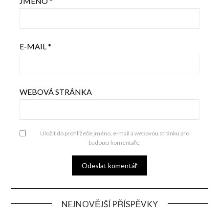
JMÉNO
*
E-MAIL
*
WEBOVÁ STRÁNKA
Uložit do prohlížeče jméno, e-mail a webovou stránku pro
budoucí komentáře.
NEJNOVĚJŠÍ PŘÍSPĚVKY